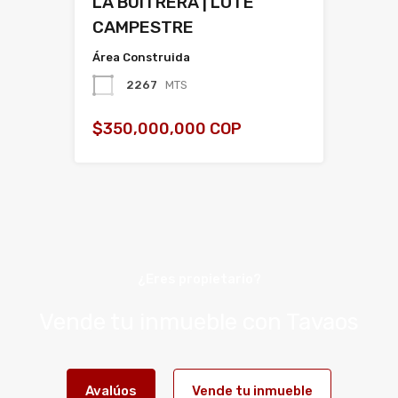
LA BUITRERA | LOTE
CAMPESTRE
Área Construida
2267
MTS
$350,000,000 COP
¿Eres propietario?
Vende tu inmueble con Tavaos
Avalúos
Vende tu inmueble