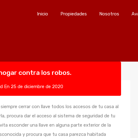
Inicio
Propiedades
Nosotro
Inicio
Propiedades
Nosotros
Av
hogar contra los robos.
ed
En
25 de diciembre de 2020
siempre cerrar con llave todos los accesos de tu casa al
arla, procura dar el acceso al sistema de seguridad de tu
ita esconder una llave en alguna parte exterior de la
esconocida y procura que tu casa parezca habitada