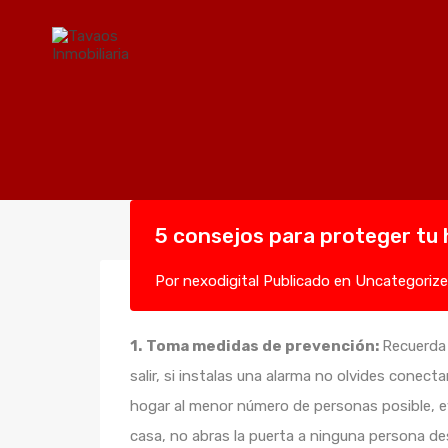
5 consejos para proteger tu 
Por
nexodigital
Publicado en
Uncategoriz
1.
Toma medidas de prevención:
Recuerda 
salir, si instalas una alarma no olvides conect
hogar al menor número de personas posible, ev
casa, no abras la puerta a ninguna persona d