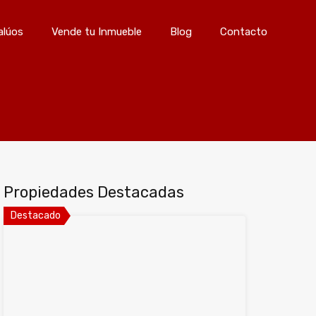
s
Avalúos
Vende tu Inmueble
Blog
Contacto
alúos
Vende tu Inmueble
Blog
Contacto
Propiedades Destacadas
Destacado