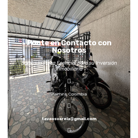
Ponte en Contacto con
Nosotros
Somos la Pieza Esencial para su Inversión
Inmobiliaria
Palmira, Colombia
tavaosvarela@gmail.com