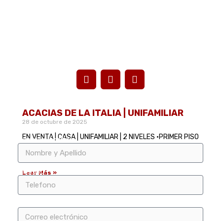
+ 57 316 434 3653
Lunes a Viernes: 9:00am - 12pm / 1:00pm - 5:00pm.
Sábados: 9:00am - 3:00pm
ACACIAS DE LA ITALIA | UNIFAMILIAR
28 de octubre de 2025
EN VENTA | CASA | UNIFAMILIAR | 2 NIVELES •PRIMER PISO
Nombre y Apellido
Ante – jardín enchapado reja seguridad – techo Garaje
externo Sala – Comedor Sala
Telefono
Leer Más »
Correo electrónico