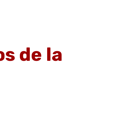
s
Avalúos
Vende tu Inmueble
Blog
Contacto
alúos
Vende tu Inmueble
Blog
Contacto
s de la