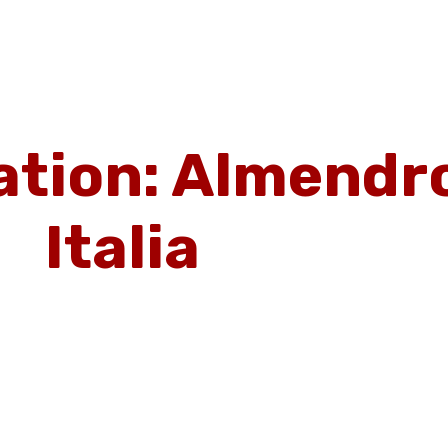
Inicio
Propiedades
Nosotro
Inicio
Propiedades
Nosotros
Av
tion: Almendro
Italia