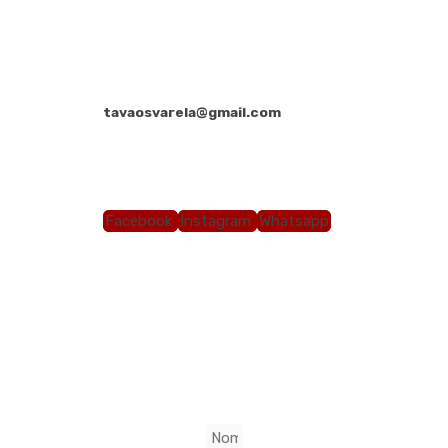
Somos la Pieza Esencial para su Inversión Inmo
Palmira, Colombia
tavaosvarela@gmail.com
+ 57 316 434 3653
Lunes a Viernes: 9:00am - 12pm / 1:00pm - 5:00pm.
Facebook
Instagram
Whatsapp
Nombre y Apellido