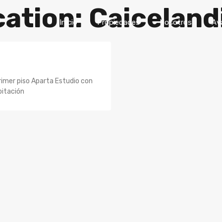
ation: Caiceland
Inicio
Propiedades
Nosotro
Inicio
Propiedades
Nosotros
Av
imer piso Aparta Estudio con
bitación