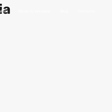
ia
s
Avalúos
Vende tu Inmueble
Blog
Contacto
alúos
Vende tu Inmueble
Blog
Contacto