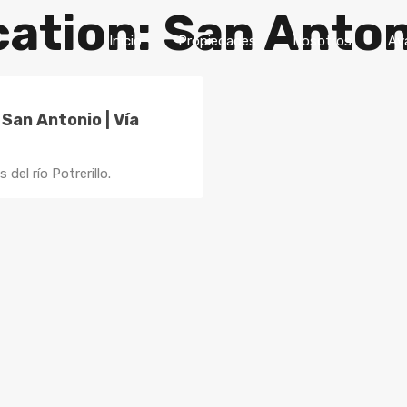
cation: San Anto
Inicio
Propiedades
Nosotro
Inicio
Propiedades
Nosotros
Av
San Antonio | Vía
del río Potrerillo.