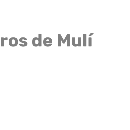
s
Avalúos
Vende tu Inmueble
Blog
Contacto
alúos
Vende tu Inmueble
Blog
Contacto
ros de Mulí