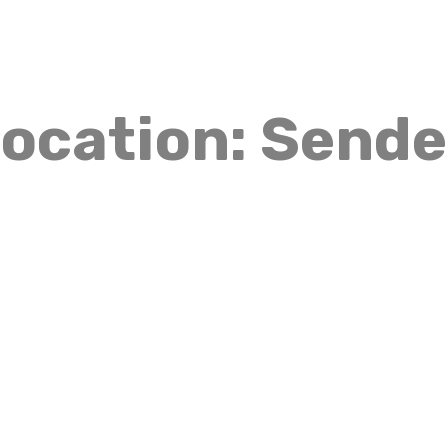
Inicio
Propiedades
Nosotro
Inicio
Propiedades
Nosotros
Av
ocation: Sende