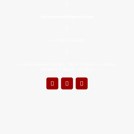
tavaosvarela@gmail.com
+ 57 316 434 3653
Lunes a Viernes: 9:00am - 12pm / 1:00pm - 5:00pm.
Sábados: 9:00am - 3:00pm