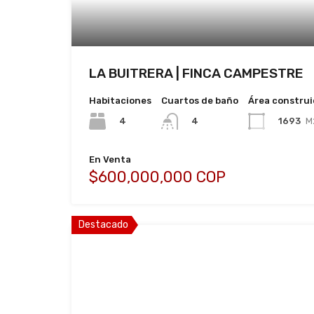
LA BUITRERA | FINCA CAMPESTRE
Habitaciones
Cuartos de baño
Área constru
4
1693
M
4
En Venta
$600,000,000 COP
Destacado