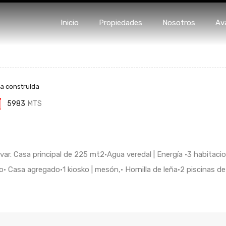
Inicio
Propiedades
Nosotro
Inicio
Propiedades
Nosotros
Av
a construida
5983
MTS
ar. Casa principal de 225 mt2•Agua veredal | Energía •3 habitac
 Casa agregado•1 kiosko | mesón,• Hornilla de leña•2 piscinas de 