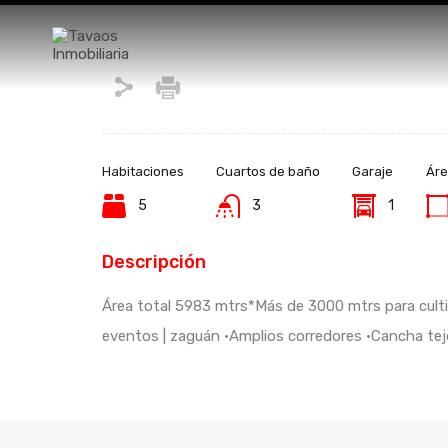
Habitaciones
Cuartos de baño
Garaje
Áre
5
3
1
Descripción
Área total 5983 mtrs*Más de 3000 mtrs para cultiv
eventos | zaguán •Amplios corredores •Cancha tejo•