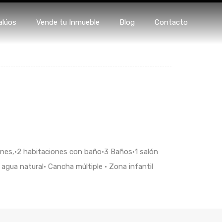
s
Avalúos
Vende tu Inmueble
Blog
Contacto
alúos
Vende tu Inmueble
Blog
Contacto
iones,•2 habitaciones con baño•3 Baños•1 salón
agua natural• Cancha múltiple • Zona infantil