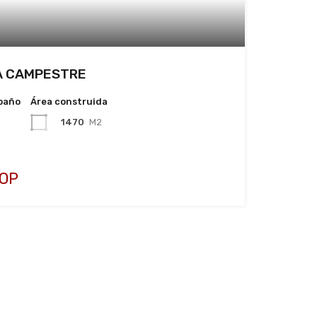
CA CAMPESTRE
baño
Área construida
1470
M2
COP