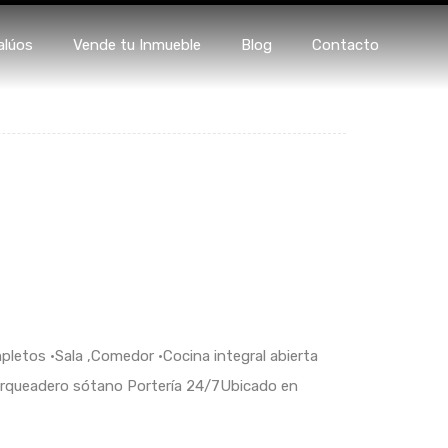
s
Avalúos
Vende tu Inmueble
Blog
Contacto
alúos
Vende tu Inmueble
Blog
Contacto
letos •Sala ,Comedor •Cocina integral abierta
Parqueadero sótano Portería 24/7Ubicado en