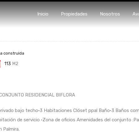
Inicio
Propiedades
Nosotro
Inicio
Propiedades
Nosotros
Av
a construida
113
M2
 CONJUNTO RESIDENCIAL BIFLORA
rivado bajo techo•3 Habitaciones Clóset ppal Baño•3 Baños comp
bitación de servicio •Zona de oficios Amenidades del conjunto :
n Palmira.