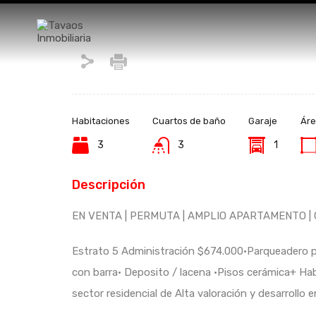
Habitaciones
Cuartos de baño
Garaje
Áre
3
3
1
Descripción
EN VENTA | PERMUTA | AMPLIO APARTAMENTO |
Estrato 5 Administración $674.000•Parqueadero p
con barra• Deposito / lacena •Pisos cerámica+ Ha
sector residencial de Alta valoración y desarrollo e