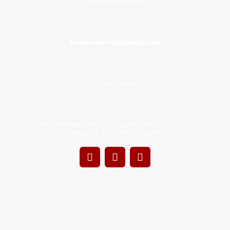
Palmira, Colombia
tavaosvarela@gmail.com
+ 57 316 434 3653
Lunes a Viernes: 9:00am - 12pm / 1:00pm - 5:00pm.
Sábados: 9:00am - 3:00pm