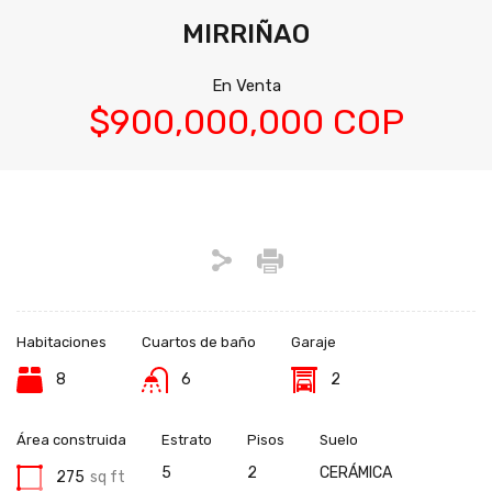
MIRRIÑAO
En Venta
$900,000,000 COP
Habitaciones
Cuartos de baño
Garaje
8
6
2
Área construida
Estrato
Pisos
Suelo
5
2
CERÁMICA
275
sq ft