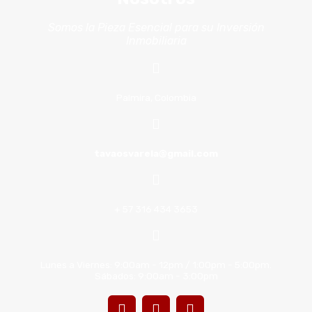
Somos la Pieza Esencial para su Inversión
Inmobiliaria
Palmira, Colombia
tavaosvarela@gmail.com
+ 57 316 434 3653
Lunes a Viernes: 9:00am - 12pm / 1:00pm - 5:00pm.
Sábados: 9:00am - 3:00pm