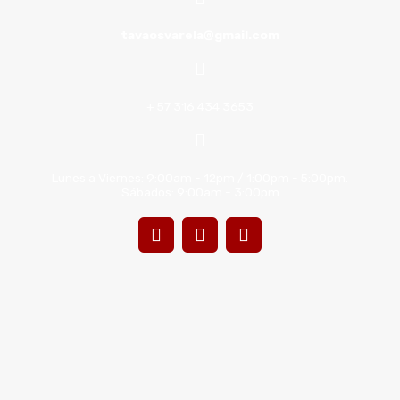
tavaosvarela@gmail.com
+ 57 316 434 3653
Lunes a Viernes: 9:00am - 12pm / 1:00pm - 5:00pm.
Sábados: 9:00am - 3:00pm