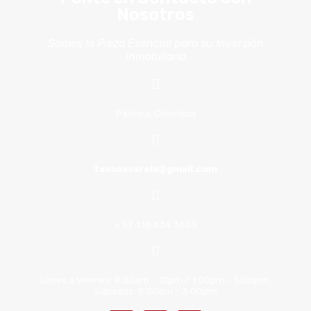
Nosotros
Somos la Pieza Esencial para su Inversión
Inmobiliaria
Palmira, Colombia
tavaosvarela@gmail.com
+ 57 316 434 3653
Lunes a Viernes: 9:00am - 12pm / 1:00pm - 5:00pm.
Sábados: 9:00am - 3:00pm