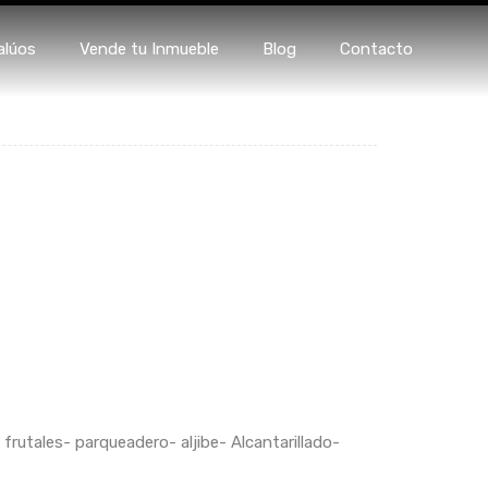
s
Avalúos
Vende tu Inmueble
Blog
Contacto
alúos
Vende tu Inmueble
Blog
Contacto
frutales- parqueadero- aljibe- Alcantarillado-