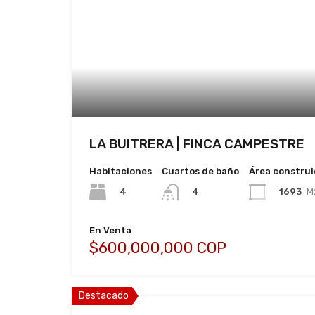
LA BUITRERA | FINCA CAMPESTRE
Habitaciones
Cuartos de baño
Área constru
4
1693
M
4
En Venta
$600,000,000 COP
Destacado