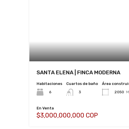
SANTA ELENA | FINCA MODERNA
Habitaciones
Cuartos de baño
Área constru
6
2050
M
3
En Venta
$3,000,000,000 COP