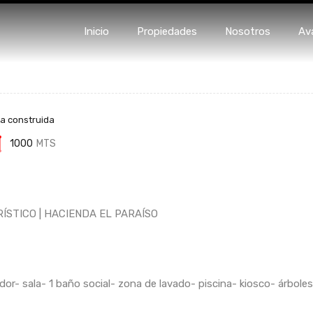
Inicio
Propiedades
Nosotro
Inicio
Propiedades
Nosotros
Av
a construida
1000
MTS
RÍSTICO | HACIENDA EL PARAÍSO
r- sala- 1 baño social- zona de lavado- piscina- kiosco- árboles 