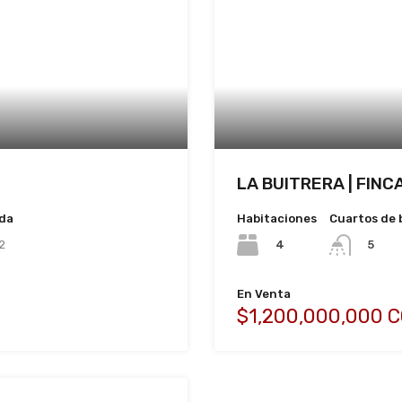
LA BUITRERA | FIN
ida
Habitaciones
Cuartos de 
2
4
5
En Venta
$1,200,000,000 