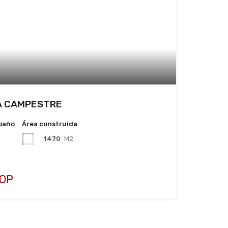
CA CAMPESTRE
baño
Área construida
1470
M2
COP