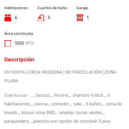
Habitaciones
Cuartos de baño
Garaje
6
3
1
Área construida
1500
MTS
Descripción
EN VENTA | FINCA MODERNA | NO PARCELACIÓN | ZONA
PLANA
Cuenta con : _ Jacuzzi_ Piscina_ chancha futbol_ 6
habitaciones_ cocina_ comedor_ sala_ 3 baños_ zona de
lavado_ kiosco zona BBQ_ amplias zonas verdes_
parqueadero _plancha con opción de construir 3 piso