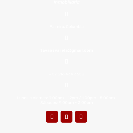
Inmobiliaria
Palmira, Colombia
tavaosvarela@gmail.com
+ 57 316 434 3653
Lunes a Viernes: 9:00am - 12pm / 1:00pm - 5:00pm.
Sábados: 9:00am - 3:00pm