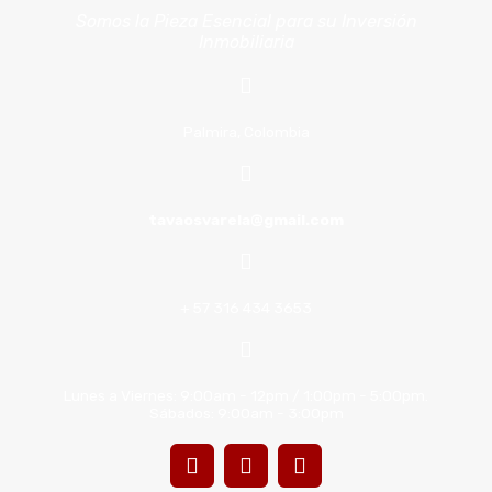
Somos la Pieza Esencial para su Inversión
Inmobiliaria
Palmira, Colombia
tavaosvarela@gmail.com
+ 57 316 434 3653
Lunes a Viernes: 9:00am - 12pm / 1:00pm - 5:00pm.
Sábados: 9:00am - 3:00pm