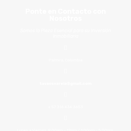
Ponte en Contacto con
Nosotros
Somos la Pieza Esencial para su Inversión
Inmobiliaria
Palmira, Colombia
tavaosvarela@gmail.com
+ 57 316 434 3653
Lunes a Viernes: 9:00am - 12pm / 1:00pm - 5:00pm.