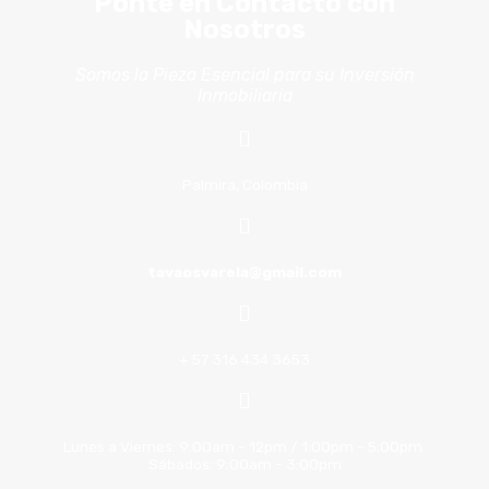
Ponte en Contacto con
Nosotros
Somos la Pieza Esencial para su Inversión
Inmobiliaria
Palmira, Colombia
tavaosvarela@gmail.com
+ 57 316 434 3653
Lunes a Viernes: 9:00am - 12pm / 1:00pm - 5:00pm.
Sábados: 9:00am - 3:00pm