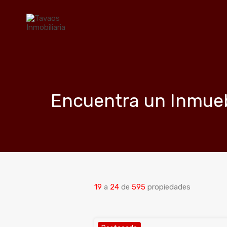
Encuentra un Inmue
19
a
24
de
595
propiedades