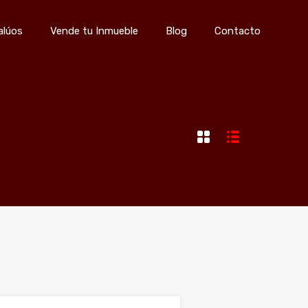
s
Avalúos
Vende tu Inmueble
Blog
Contacto
alúos
Vende tu Inmueble
Blog
Contacto